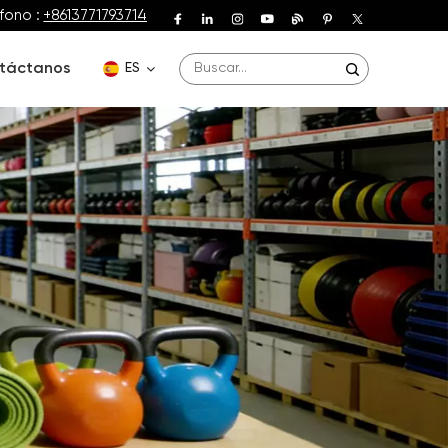
fono :
+8613771793714
táctanos
ES
English
Deutsch
Español
Français
Português