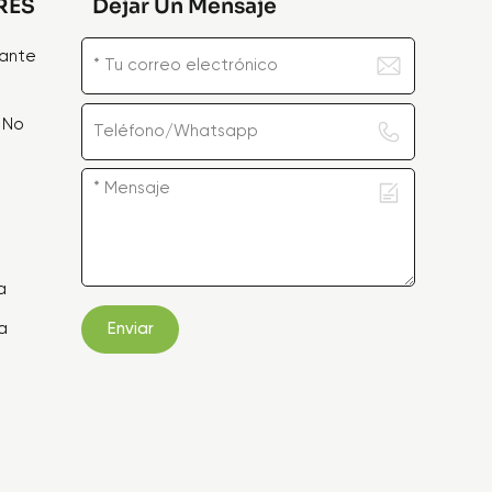
RES
Dejar Un Mensaje
zante
 No
e
a
a
Enviar