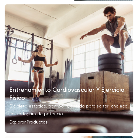
Entrenamiento Cardiovascular Y Ejercicio
Físico
Bicicleta estática, trampolín, cuerda para saltar; chaleco
lastrado; aro de potencia
Explorar Productos