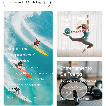
Browse Full Catalog
Yoga Y Pilates
Esterilla de yoga, rueda
de yoga, rodillo de
espuma, pelota de
yoga
Soportes
Explorar Productos
Corporales Y
Exteriores
Tabla de paddle surf,
Entrenamiento
gorros/gafas/guantes/remos
De Fuerza
de natación, tienda de
Bandas de resistencia,
campaña, botella de
mancuernas, pesas
agua
rusas, barra de pesas
Explorar Productos
Explorar Productos