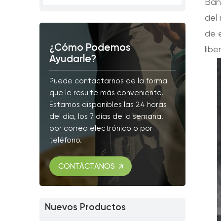
Ban
del
de 
¿Cómo Podemos
lib
Ayudarle?
Puede contactarnos de la forma
que le resulte más conveniente.
Estamos disponibles las 24 horas
del día, los 7 días de la semana,
por correo electrónico o por
teléfono.
CONTÁCTANOS
Nuevos Productos