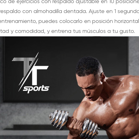
co de ejercicios con respaldo ajustable en 10 posicion
 respaldo con almohadilla dentada. Ajuste en 1 segund
entrenamiento, puedes colocarlo en posición horizontal
ertad y comodidad, y entrena tus músculos a tu gusto.