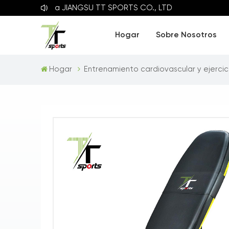
o a
JIANGSU TT SPORTS CO., LTD
Hogar
Sobre Nosotros
Hogar
Entrenamiento cardiovascular y ejercici