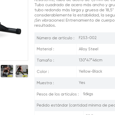
resistente, tubo de acero de 1,5 mm de es
Tubo cuadrado de acero más ancho y grueso
tubo redondo más larga y gruesa de 18,5'' 
considerablemente la estabilidad, la segur
¡Sin vibraciones! Entrenamiento de cuerp
resultados.
F2S3-002
Número de artículo :
Alloy Steel
Material :
130*47*46cm
Tamaño :
Yellow-Black
Color :
Yes
Muestra :
9.6kgs
Pesos de los artículos :
Pedido estándar (cantidad mínima de ped