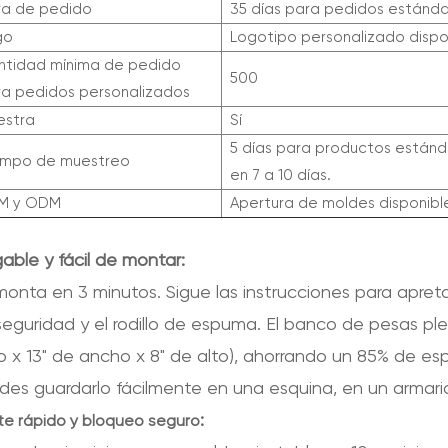
ra de pedido
35 días para pedidos estánda
go
Logotipo personalizado dispo
ntidad mínima de pedido
500
ra pedidos personalizados
estra
Sí
5 días para productos estánda
empo de muestreo
en 7 a 10 días.
M y ODM
Apertura de moldes disponibl
gable y fácil de montar
:
onta en 3 minutos. Sigue las instrucciones para apretar 
seguridad y el rodillo de espuma. El banco de pesas p
go x 13" de ancho x 8" de alto), ahorrando un 85% de es
des guardarlo fácilmente en una esquina, en un armari
:
te rápido y bloqueo seguro