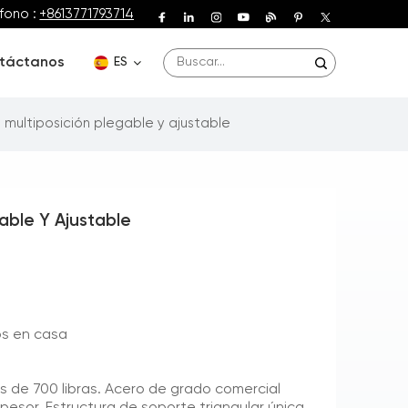
fono :
+8613771793714
táctanos
ES
multiposición plegable y ajustable
English
Deutsch
able Y Ajustable
Español
Français
Português
os en casa
s de 700 libras. Acero de grado comercial