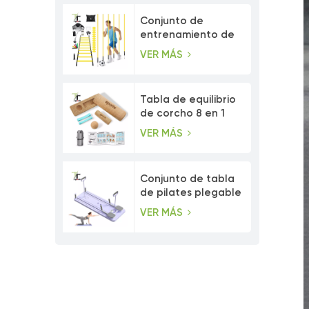
Conjunto de
entrenamiento de
velocidad con
VER MÁS
postes de agilidad
ajustables
Tabla de equilibrio
de corcho 8 en 1
con bandas de
VER MÁS
resistencia para los
dedos de los pies.
Conjunto de tabla
de pilates plegable
multiusos para
VER MÁS
entrenamiento
abdominal