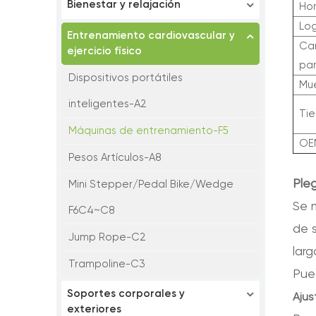
Bienestar y relajación
Ho
Lo
Entrenamiento cardiovascular y
Ca
ejercicio físico
pa
Dispositivos portátiles
Mu
inteligentes-A2
Ti
Máquinas de entrenamiento-F5
OE
Pesos Artículos-A8
Ple
Mini Stepper/Pedal Bike/Wedge
Se m
F6C4~C8
de 
Jump Rope-C2
lar
Trampoline-C3
Pue
Soportes corporales y
Ajus
exteriores