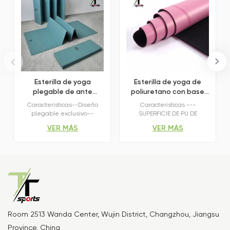
Esterilla de yoga
Esterilla de yoga de
plegable de ante
poliuretano con base
transpirable, 8 pliegues
de caucho natural.
Características--Diseño
Características ---
plegable exclusivo--
SUPERFICIE DE PU DE
Materiales elásticos y
AGARRE EXTREMO PARA
VER MÁS
VER MÁS
respetuosos con el medio
ENTRENAMIENTOS INTENSOS
ambiente--Agarre seguro
CON SUDOR ---MATERIALES
de doble cara--
ECOLÓGICOS DE PRIMERA
Multifuncional Combinación
CALIDAD ---FÁCIL DE
de materiales:Fabricada
LIMPIAR Y MANTENER ---
con material POE y tejido de
MÚLTIPLES OPCIONES DE
cuero técnico, la esterilla
TAMAÑO Y GROSOR ---
ofrece un equilibrio entre
CAPA DE ALTO RENDIMIENTO
amortiguación y
ABSORBENTE DEL SUDOR
estabilidad, adecuada
Room 2513 Wanda Center, Wujin District, Changzhou, Jiangsu
para diversas posturas de
Province, China
yoga.