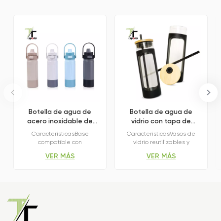
Botella de agua de
Botella de agua de
acero inoxidable de
vidrio con tapa de
600/900/1100 ml.
bambú y pajita.
CaracterísticasBase
CaracterísticasVasos de
compatible con
vidrio reutilizables y
portavasosAmplia abertura
ecológicosTapa de bambú
VER MÁS
VER MÁS
para limpiar y añadir
natural con diseño de
hielo.El aislamiento de
pajitaCristal transparente
doble pared mantiene las
de primera calidad con un
bebidas frías hasta por 24
diseño moderno.Botella de
horas.Viajes o practicar
hidratación diaria portátil y
deportes al aire libreEl
a prueba de fugasVenta al
diseño multifuncional de la
por mayor con logotipo
tapa de la tazaDiseño 2 en
personalizado OEM