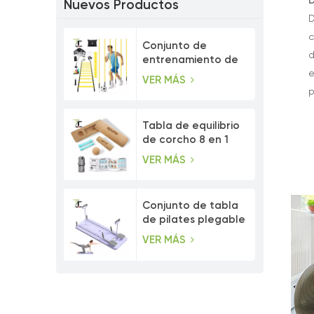
D
Nuevos Productos
D
c
Conjunto de
d
entrenamiento de
e
velocidad con
VER MÁS
postes de agilidad
p
ajustables
Tabla de equilibrio
de corcho 8 en 1
con bandas de
VER MÁS
resistencia para los
dedos de los pies.
Conjunto de tabla
de pilates plegable
multiusos para
VER MÁS
entrenamiento
abdominal