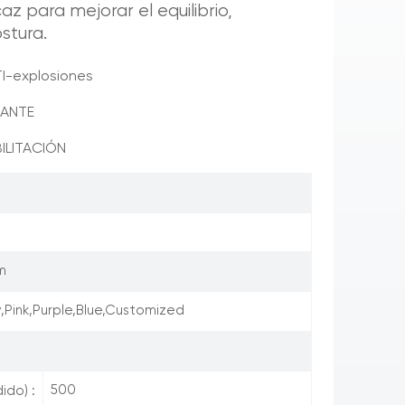
az para mejorar el equilibrio,
ostura.
-explosiones
ZANTE
ILITACIÓN
m
,Pink,Purple,Blue,Customized
500
ido) :