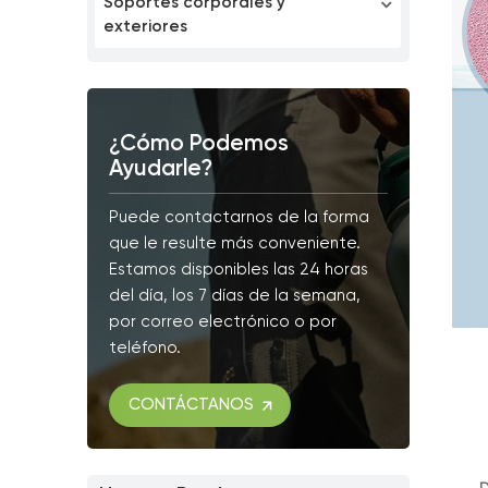
Soportes corporales y
exteriores
¿Cómo Podemos
Ayudarle?
Puede contactarnos de la forma
que le resulte más conveniente.
Estamos disponibles las 24 horas
del día, los 7 días de la semana,
por correo electrónico o por
teléfono.
CONTÁCTANOS