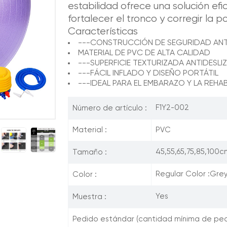
estabilidad ofrece una solución efic
fortalecer el tronco y corregir la p
Características
---CONSTRUCCIÓN DE SEGURIDAD ANTI
MATERIAL DE PVC DE ALTA CALIDAD
---SUPERFICIE TEXTURIZADA ANTIDESLI
---FÁCIL INFLADO Y DISEÑO PORTÁTIL
---IDEAL PARA EL EMBARAZO Y LA REHAB
F1Y2-002
Número de artículo :
PVC
Material :
45,55,65,75,85,100c
Tamaño :
Regular Color :Grey
Color :
Yes
Muestra :
Pedido estándar (cantidad mínima de ped