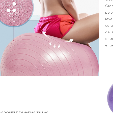
Grac
pelo
reve
cara
de l
entr
entr