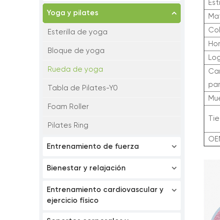
Est
Yoga y pilates
Mat
Co
Esterilla de yoga
Ho
Bloque de yoga
Lo
Rueda de yoga
Ca
pa
Tabla de Pilates-Y0
Mu
Foam Roller
Ti
Pilates Ring
OE
Entrenamiento de fuerza
Bienestar y relajación
Entrenamiento cardiovascular y
ejercicio físico