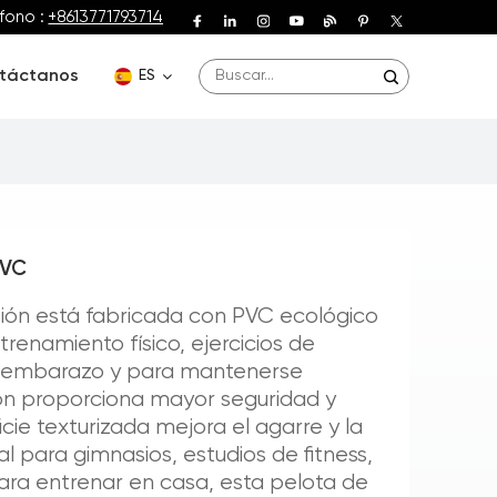
fono :
+8613771793714
táctanos
ES
English
Deutsch
PVC
Español
ión está fabricada con PVC ecológico
Français
renamiento físico, ejercicios de
 el embarazo y para mantenerse
Português
ión proporciona mayor seguridad y
icie texturizada mejora el agarre y la
eal para gimnasios, estudios de fitness,
 para entrenar en casa, esta pelota de