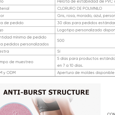
ilo
Pelota de estabilidad de PVC 
erial
CLORURO DE POLIVINILO
lor
Gris, rosa, morado, azul, perso
ra de pedido
30 días para pedidos estánda
go
Logotipo personalizado dispon
ntidad mínima de pedido
500
ra pedidos personalizados
estra
Sí
5 días para productos estándar
empo de muestreo
en 7 a 10 días.
M y ODM
Apertura de moldes disponible
CON