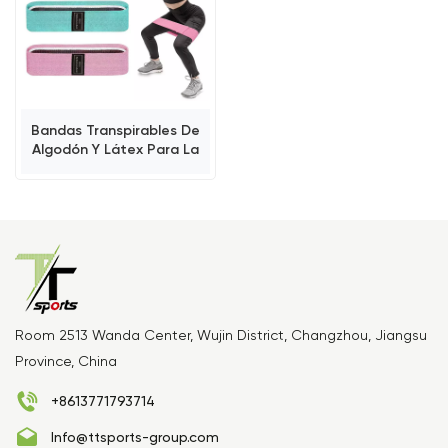
Bandas Transpirables De
Algodón Y Látex Para La
Cadera, Ideales Para
Activar Los Glúteos Y
Entrenar Las Piernas.
Room 2513 Wanda Center, Wujin District, Changzhou, Jiangsu
Province, China
+8613771793714
Info@ttsports-group.com