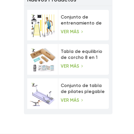
Conjunto de
entrenamiento de
velocidad con
VER MÁS
postes de agilidad
ajustables
Tabla de equilibrio
de corcho 8 en 1
con bandas de
VER MÁS
resistencia para los
dedos de los pies.
Conjunto de tabla
de pilates plegable
multiusos para
VER MÁS
entrenamiento
abdominal