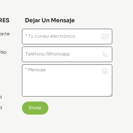
RES
Dejar Un Mensaje
zante
 No
e
a
a
Enviar