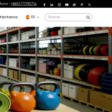
fono :
+8613771793714
táctanos
ES
English
Deutsch
Español
Français
Português