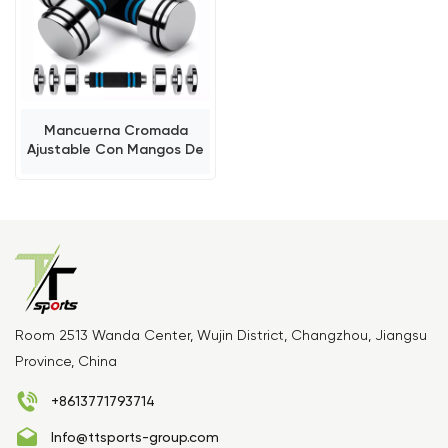
Mancuerna Cromada
Ajustable Con Mangos De
Espuma Para Equipos De
Gimnasio Comerciales Al
Por Mayor
Room 2513 Wanda Center, Wujin District, Changzhou, Jiangsu
Province, China
+8613771793714
Info@ttsports-group.com