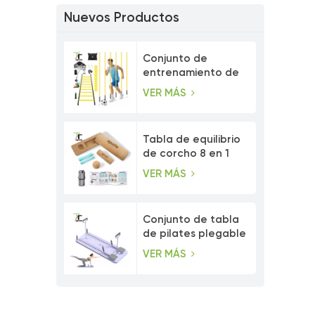
Nuevos Productos
Conjunto de
entrenamiento de
velocidad con
VER MÁS
postes de agilidad
ajustables
Tabla de equilibrio
de corcho 8 en 1
con bandas de
VER MÁS
resistencia para los
dedos de los pies.
Conjunto de tabla
de pilates plegable
multiusos para
VER MÁS
entrenamiento
abdominal