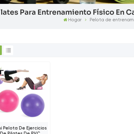
lates Para Entrenamiento Físico En C
Hogar
Pelota de entrenami
ni Pelota De Ejercicios
De Pilates De PVC