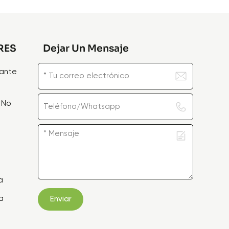
RES
Dejar Un Mensaje
zante
 No
e
a
a
Enviar