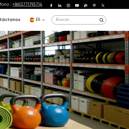
fono :
+8613771793714
táctanos
ES
English
Deutsch
Español
Français
Português