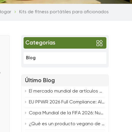
Hogar
Kits de fitness portátiles para aficionados
Categorías
Blog
o
o
Último Blog
El mercado mundial de artículos deportivos se acerca a los 600 mil millones de dólares: tendencias clave que dan forma al futuro del fitness.
EU PPWR 2026 Full Compliance: All-Round Solution for Yoga, Pilates & Strength Fitness Products
Copa Mundial de la FIFA 2026: Nuevas tendencias de compras y líneas de productos estrella para compradores de fitness de TTSPORTS
¿Qué es un producto vegano de yoga y pilates y por qué es importante para tu marca?