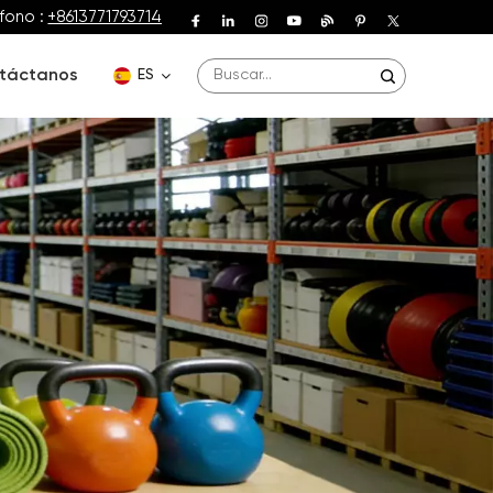
fono :
+8613771793714
táctanos
ES
English
Deutsch
Español
Français
Português