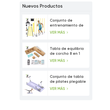
Nuevos Productos
Conjunto de
entrenamiento de
velocidad con
VER MÁS
postes de agilidad
ajustables
Tabla de equilibrio
de corcho 8 en 1
con bandas de
VER MÁS
resistencia para los
dedos de los pies.
Conjunto de tabla
de pilates plegable
multiusos para
VER MÁS
entrenamiento
abdominal