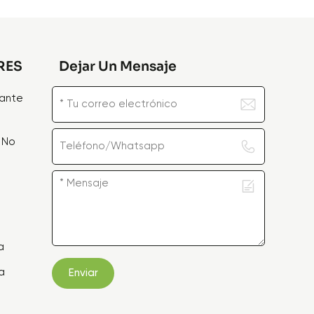
RES
Dejar Un Mensaje
zante
 No
e
a
a
Enviar