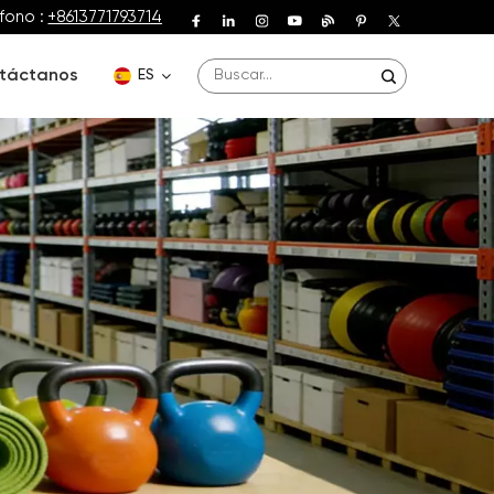
fono :
+8613771793714
táctanos
ES
English
Deutsch
Español
Français
Português